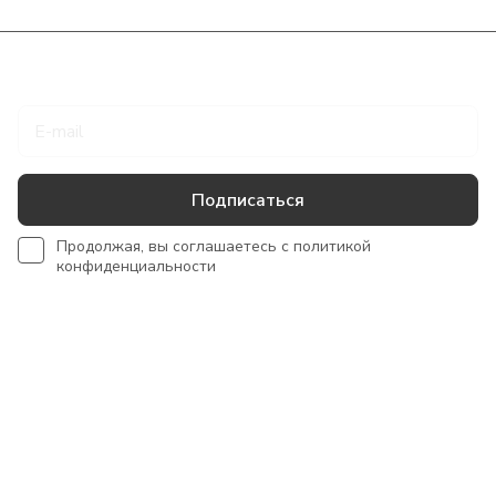
Подписаться
на новости и акции
Подписаться
Продолжая, вы соглашаетесь с
политикой
конфиденциальности
Интернет-магазин
Сотрудничество
Помощь
+7 918 922 50 45