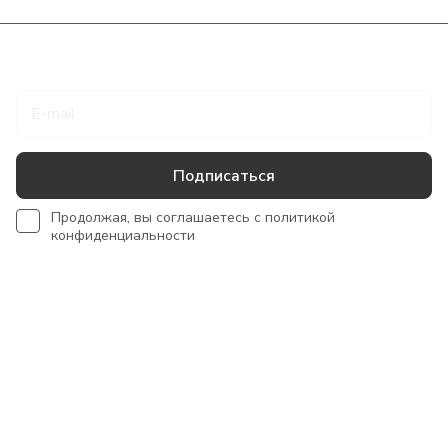
Подписаться
на новости и акции
Подписаться
Продолжая, вы соглашаетесь с
политикой
конфиденциальности
Интернет-магазин
Сотрудничество
Помощь
+7 918 922 50 45