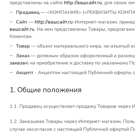
представлены на сайте
http://вашсайт.ru
, для своих л
Продавец
— <КОМПАНИЯ> (<РЕКВИЗИТЫ КОМПАНИИ>
Сайт
—
http://вашсайт.ru
-Интернет-магазин, прина
вашсайт.ru
. На нем представлены Товары, предлагаем
Клиентам.
Товар
— объект материального мира, не изъятый из
Заказ
— должным образом оформленный и размещен
заказа»
) на приобретение и доставку по указанному 
Акцепт
- Акцептом настоящей Публичной оферты сч
1. Общие положения
1.1. Продавец осуществляет продажу Товаров через И
1.2. Заказывая Товары через Интернет-магазин, Пол
случае несогласия с настоящей Публичной офертой П