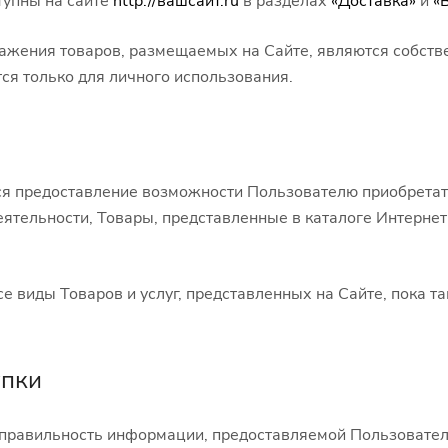
тупны на сайте
http://вашсайт.ru
в разделах
«Доставка»
и
«
ражения товаров, размещаемых на Сайте, являются собств
ся только для личного использования.
я предоставление возможности Пользователю приобретать
ятельности, Товары, представленные в каталоге Интернет
е виды Товаров и услуг, представленных на Сайте, пока т
упки
 и правильность информации, предоставляемой Пользовател