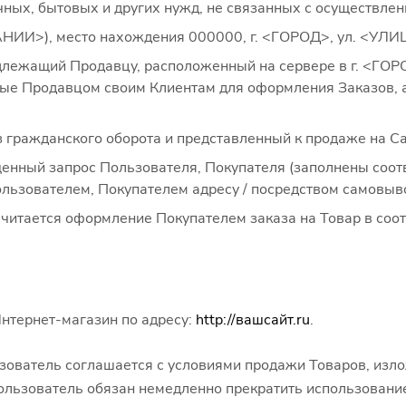
ичных, бытовых и других нужд, не связанных с осуществле
), место нахождения 000000, г. <ГОРОД>, ул. <УЛИ
длежащий Продавцу, расположенный на сервере в г. <ГОР
ые Продавцом своим Клиентам для оформления Заказов, а 
 гражданского оборота и представленный к продаже на Са
ный запрос Пользователя, Покупателя (заполнены соотв
Пользователем, Покупателем адресу / посредством самовыв
итается оформление Покупателем заказа на Товар в соот
нтернет-магазин по адресу:
http://вашсайт.ru
.
ьзователь соглашается с условиями продажи Товаров, изл
ользователь обязан немедленно прекратить использование