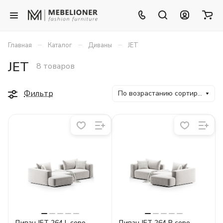
–
–
–
Главная
Каталог
Диваны
JET
JET
8 товаров
Фильтр
По возрастанию сортировки
Диван JET 264 L серо-
Диван JET 264 R серо-