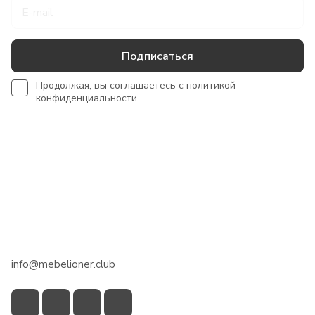
Подписаться
Продолжая, вы соглашаетесь с
политикой
конфиденциальности
Интернет-магазин
Сотрудничество
Помощь
+7 918 922 50 45
info@mebelioner.club