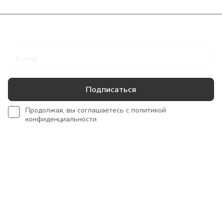
Подписаться
на новости и акции
Подписаться
Продолжая, вы соглашаетесь с
политикой
конфиденциальности
Интернет-магазин
Сотрудничество
Помощь
+7 918 922 50 45