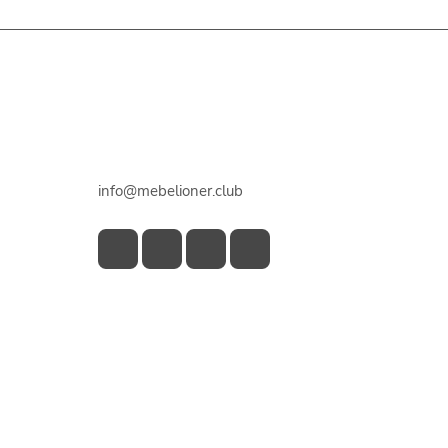
Контакты
+7 918 922 50 45
info@mebelioner.club