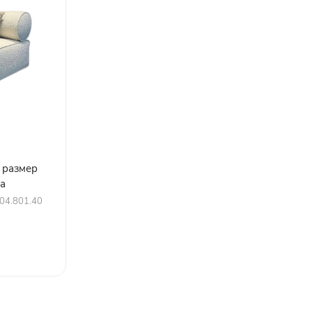
 размер
та
04.801.40