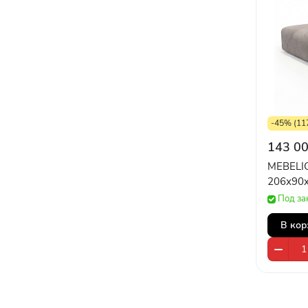
-45% (117
143 00
MEBELI
206х90
Под за
В кор