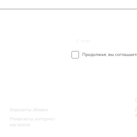
Подписаться
на новости и акции
Продолжая, вы соглашает
Интернет-магазин
Каталог
Варианты обивки
Реквизиты интернет-
магазина