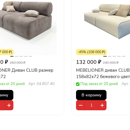
 000 ₽)
-45% (108 000 ₽)
0 ₽
132 000 ₽
260 000 ₽
240 000 ₽
ONER Диван CLUB размер
MEBELIONER диван CLUB
х72
158х82х72 бежевого цве
каз от 20 дней
Арт.
04.807.40
Под заказ от 20 дней
Арт.
зину
В корзину