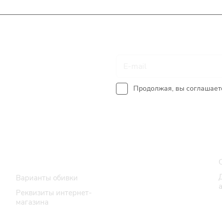
Подписаться
на новости и акции
Продолжая, вы соглашает
Интернет-магазин
Каталог
Варианты обивки
Реквизиты интернет-
магазина