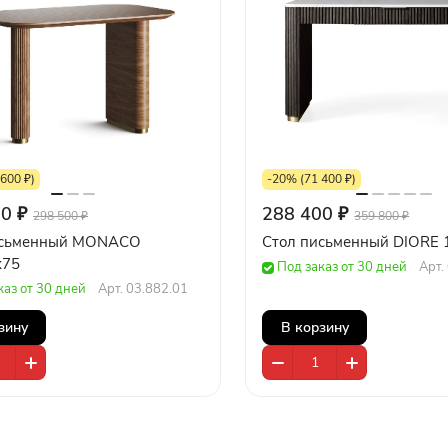
600 ₽)
-20% (71 400 ₽)
0 ₽
288 400 ₽
298 500 ₽
359 800 ₽
исьменный MONACO
Стол письменный DIORE 
х75
Под заказ от 30 дней
Арт.
каз от 30 дней
Арт.
03.882.01
зину
В корзину