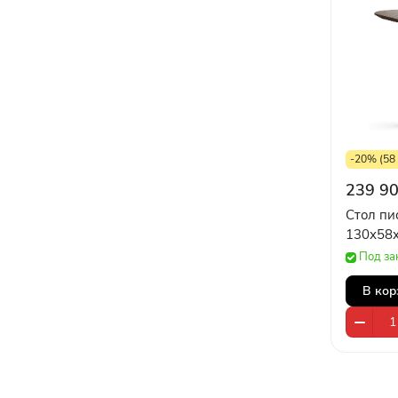
-20% (58 
239 90
Стол п
130х58
Под за
В кор