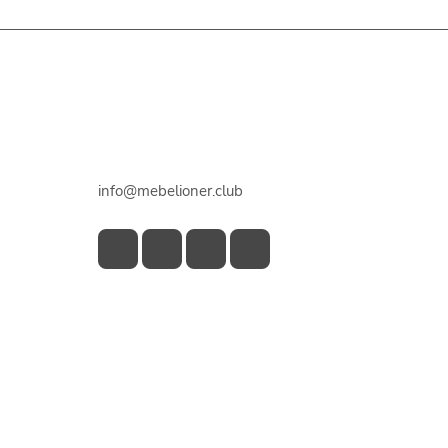
Контакты
+7 918 922 50 45
info@mebelioner.club