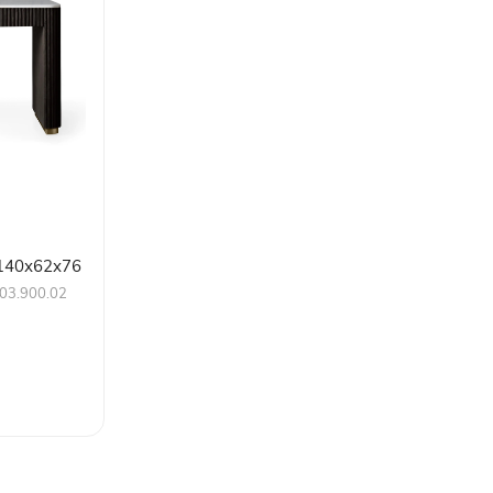
140х62х76
03.900.02